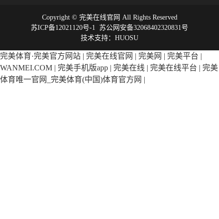
Copyright © 完美在线官网 All Rights Reserved
苏ICP备12021120号-1
苏公网安备32068402320831号
技术支持：HUOSU
完美体育·完美官方网站
|
完美在线官网
|
完美网
|
完美平台
|
WANMEI.COM
|
完美手机版app
|
完美在线
|
完美在线平台
|
完美
体育唯一官网_完美体育(中国)体育官方网
|