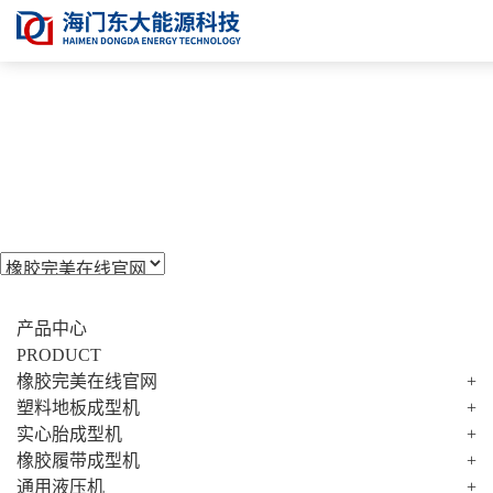
产品中心
PRODUCT CENTER
产品中心
PRODUCT
橡胶完美在线官网
+
塑料地板成型机
+
实心胎成型机
+
橡胶履带成型机
+
通用液压机
+