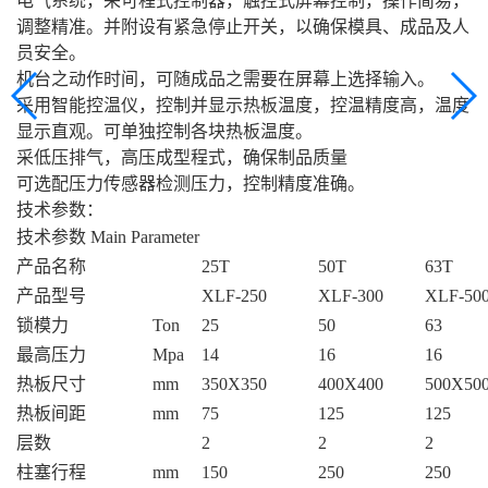
电气系统，采可程式控制器，触控式屏幕控制，操作简易，
调整精准。并附设有紧急停止开关，以确保模具、成品及人
员安全。
机台之动作时间，可随成品之需要在屏幕上选择输入。
采用智能控温仪，控制并显示热板温度，控温精度高，温度
显示直观。可单独控制各块热板温度。
采低压排气，高压成型程式，确保制品质量
可选配压力传感器检测压力，控制精度准确。
技术参数：
技术参数 Main Parameter
产品名称
25T
50T
63T
产品型号
XLF-250
XLF-300
XLF-50
锁模力
Ton
25
50
63
最高压力
Mpa
14
16
16
热板尺寸
mm
350X350
400X400
500X50
热板间距
mm
75
125
125
层数
2
2
2
柱塞行程
mm
150
250
250