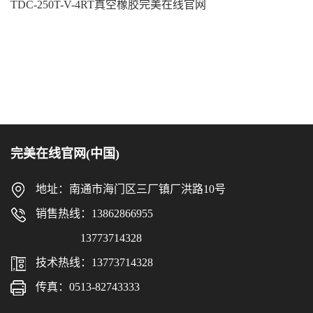
TDC-250T-V-4RT真空橡胶完美在线官网
X
完美在线官网(中国)
地址：南通市海门区三厂镇厂洪路10号
销售热线：13862866955
13773714328
技术热线：13773714328
传真：0513-82743333